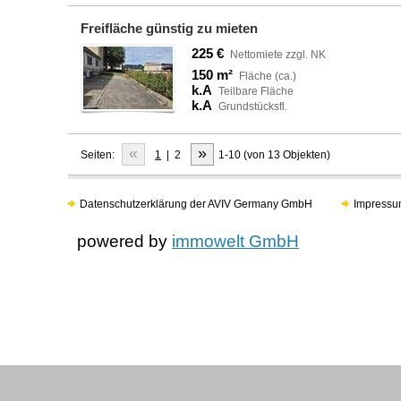
Freifläche günstig zu mieten
225 €
Nettomiete zzgl. NK
150 m²
Fläche (ca.)
k.A
Teilbare Fläche
k.A
Grundstücksfl.
«
»
Seiten:
1
|
2
1-10 (von 13 Objekten)
Datenschutzerklärung der AVIV Germany GmbH
Impressu
powered by
immowelt GmbH