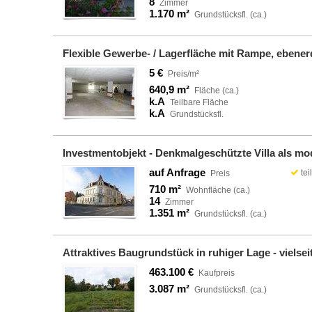
8
Zimmer
1.170 m²
Grundstücksfl. (ca.)
Flexible Gewerbe- / Lagerfläche mit Rampe, eben
5 €
Preis/m²
640,9 m²
Fläche (ca.)
k.A
Teilbare Fläche
k.A
Grundstücksfl.
Investmentobjekt - Denkmalgeschützte Villa als m
auf Anfrage
tei
Preis
710 m²
Wohnfläche (ca.)
14
Zimmer
1.351 m²
Grundstücksfl. (ca.)
Attraktives Baugrundstück in ruhiger Lage - vielse
463.100 €
Kaufpreis
3.087 m²
Grundstücksfl. (ca.)