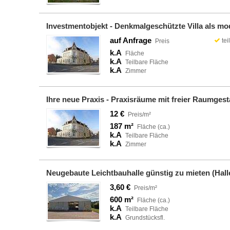
Investmentobjekt - Denkmalgeschützte Villa als m
auf Anfrage
tei
Preis
k.A
Fläche
k.A
Teilbare Fläche
k.A
Zimmer
Ihre neue Praxis - Praxisräume mit freier Raumges
12 €
Preis/m²
187 m²
Fläche (ca.)
k.A
Teilbare Fläche
k.A
Zimmer
Neugebaute Leichtbauhalle günstig zu mieten (Hall
3,60 €
Preis/m²
600 m²
Fläche (ca.)
k.A
Teilbare Fläche
k.A
Grundstücksfl.