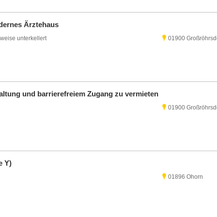
odernes Ärztehaus
lweise unterkellert
01900 Großröhrsd
taltung und barrierefreiem Zugang zu vermieten
01900 Großröhrsd
e Y)
01896 Ohorn