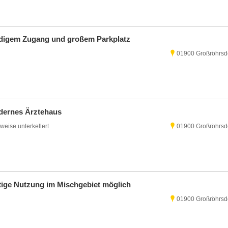
erdigem Zugang und großem Parkplatz
01900 Großröhrsd
odernes Ärztehaus
lweise unterkellert
01900 Großröhrsd
itige Nutzung im Mischgebiet möglich
01900 Großröhrsd