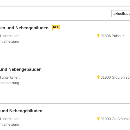
Garten und Nebengebäuden
l unterkellert
01896 Pulsnitz
ntralheizung
f und Nebengebäuden
l unterkellert
01900 Großröhrsd
ntralheizung
of und Nebengebäuden
l unterkellert
01900 Großröhrsd
ntralheizung