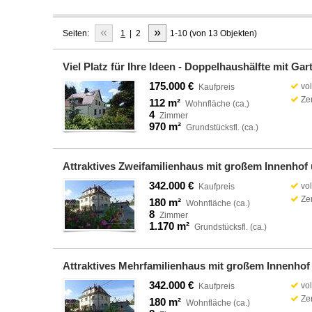
«
»
Seiten:
1
|
2
1-10 (von 13 Objekten)
Viel Platz für Ihre Ideen - Doppelhaushälfte mit 
175.000 €
vol
Kaufpreis
Ze
112 m²
Wohnfläche (ca.)
4
Zimmer
970 m²
Grundstücksfl. (ca.)
Attraktives Zweifamilienhaus mit großem Innenho
342.000 €
vol
Kaufpreis
Ze
180 m²
Wohnfläche (ca.)
8
Zimmer
1.170 m²
Grundstücksfl. (ca.)
Attraktives Mehrfamilienhaus mit großem Innenh
342.000 €
vol
Kaufpreis
Ze
180 m²
Wohnfläche (ca.)